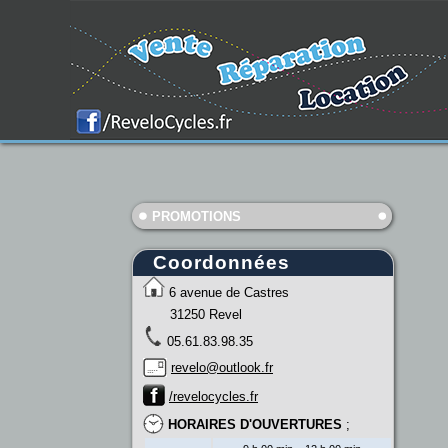
PROMOTIONS
Coordonnées
6 avenue de Castres
31250 Revel
05.61.83.98.35
revelo@outlook.fr
/revelocycles.fr
HORAIRES D'OUVERTURES
;