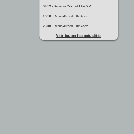
03/12
-
Superior X-Road Elite GR
16/10
-
Berria Allroad Elite Apex
29/08
-
Berria Allroad Elite Apex
Voir toutes les actualités