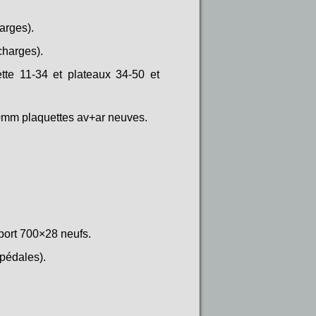
arges).
charges).
te 11-34 et plateaux 34-50 et
0mm plaquettes av+ar neuves.
ort 700×28 neufs.
 pédales).