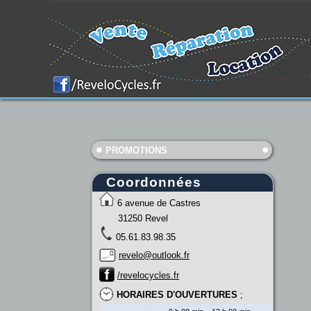
PROMOTIONS
Coordonnées
6 avenue de Castres
31250 Revel
05.61.83.98.35
revelo@outlook.fr
/revelocycles.fr
HORAIRES D'OUVERTURES
;