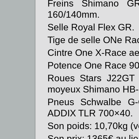
Freins Shimano G
160/140mm.
Selle Royal Flex GR.
Tige de selle ONe Ra
Cintre One X-Race ae
Potence One Race 9
Roues Stars J22GT 
moyeux Shimano HB-
Pneus Schwalbe G-
ADDIX TLR 700×40.
Son poids: 10,70kg (vé
Son prix: 1365€ au li