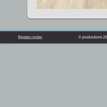
Revelo cycles
© productions 201