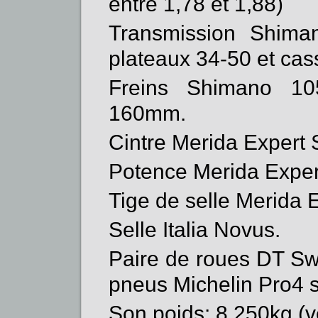
entre 1,78 et 1,88)
Transmission Shim
plateaux 34-50 et cas
Freins Shimano 10
160mm.
Cintre Merida Expert
Potence Merida Exper
Tige de selle Merida
Selle Italia Novus.
Paire de roues DT Sw
pneus Michelin Pro4 s
Son poids: 8,250kg (vé