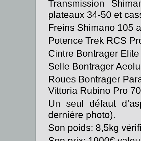
Transmission Shim
plateaux 34-50 et cas
Freins Shimano 105 
Potence Trek RCS Pr
Cintre Bontrager Eli
Selle Bontrager Aeol
Roues Bontrager Par
Vittoria Rubino Pro 7
Un seul défaut d’asp
dernière photo).
Son poids: 8,5kg vérif
Son prix: 1900€ valeu